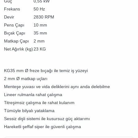
Güç
0,55 kW
Frekans
50 Hz
Devir
2830 RPM
Pens Çapı
10 mm
Bıçak Çapı
35 mm
Matkap Çapı
2 mm
Net Ağırlık (kg)
23 KG
KG35 mm Ø freze bıçağı ile temiz iş yüzeyi
2 mm Ø matkap uçları
Menteşe yuvası ve vida deliklerini aynı anda delebilme
Lineer rulmanla rahat çalışma
Titreşimsiz çalışma ile rahat kulanım
Tümüyle bilyalı yataklama
Sessiz dişli sistemi ile kusursuz güç aktarımı
Hareketli şeffaf siper ile güvenli çalışma