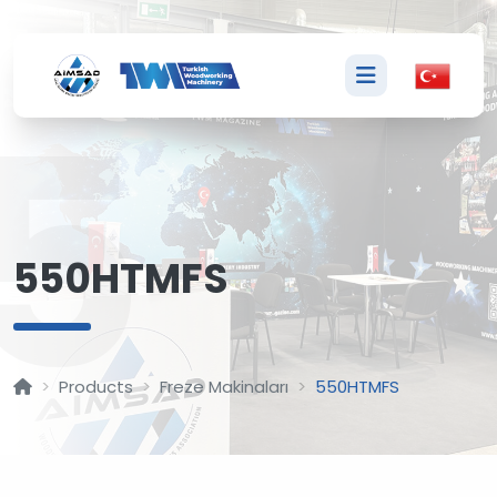
5
550HTMFS
Products
Freze Makinaları
550HTMFS