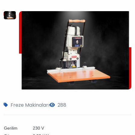
?
>
Freze Makinaları
288
Gerilim
230 V