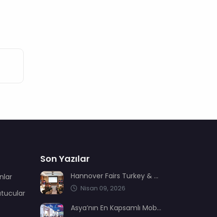
Son Yazılar
Hannover Fairs Turkey & MENA sektör dernekleriyle bir araya geldi
nlar
Nisan 09, 2026
utucular
Asya’nın En Kapsamlı Mobilya Üretimi ve Ağaç İşleme Fuarı: CIFM / Interzum Guangzhou