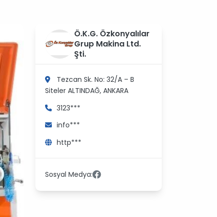
?
Ö.K.G. Özkonyalılar
>
Grup Makina Ltd.
Şti.
Tezcan Sk. No: 32/A – B
Siteler
ALTINDAĞ, ANKARA
3123***
info***
http***
Sosyal Medya: