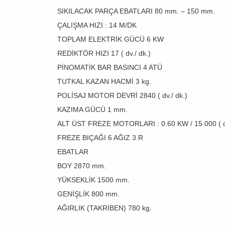
SIKILACAK PARÇA EBATLARI 80 mm. – 150 mm.
ÇALIŞMA HIZI : 14 M/DK
TOPLAM ELEKTRİK GÜCÜ 6 KW
REDİKTÖR HIZI 17 ( dv./ dk.)
PİNOMATİK BAR BASINCI 4 ATÜ
TUTKAL KAZAN HACMİ 3 kg.
POLİSAJ MOTOR DEVRİ 2840 ( dv./ dk.)
KAZIMA GÜCÜ 1 mm.
ALT ÜST FREZE MOTORLARI : 0.60 KW / 15.000 ( dv
FREZE BIÇAĞI 6 AĞIZ 3.R
EBATLAR
BOY 2870 mm.
YÜKSEKLİK 1500 mm.
GENİŞLİK 800 mm.
AĞIRLIK (TAKRİBEN) 780 kg.