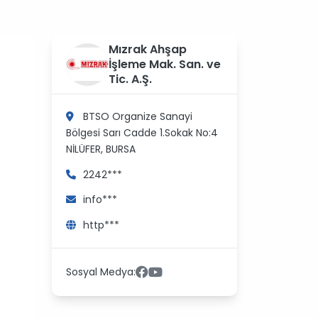
?
Mızrak Ahşap
>
İşleme Mak. San. ve
Tic. A.Ş.
BTSO Organize Sanayi
Bölgesi Sarı Cadde 1.Sokak No:4
NİLÜFER, BURSA
2242***
info***
http***
Sosyal Medya: