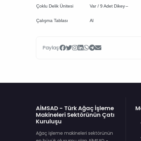
Çoklu Delik Ünitesi
Var / 9 Adet Dikey
–
Çalışma Tablası
Al
Paylaş:
AİMSAD - Türk Ağaç İşleme
M
Makineleri Sektörünün Çatı
Kuruluşu
Ağaç işleme makineleri sektörünün
en büyük oluşumu olan AİMSAD -