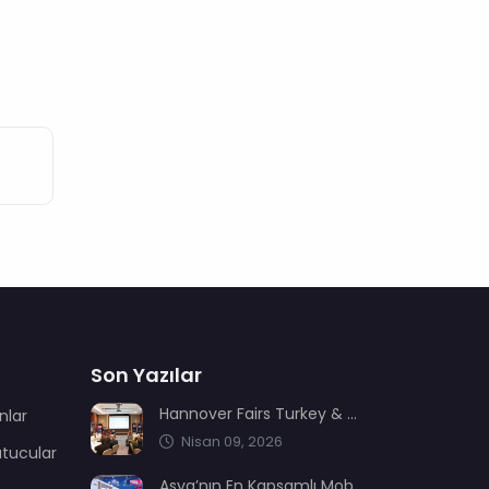
Son Yazılar
Hannover Fairs Turkey & MENA sektör dernekleriyle bir araya geldi
nlar
Nisan 09, 2026
utucular
Asya’nın En Kapsamlı Mobilya Üretimi ve Ağaç İşleme Fuarı: CIFM / Interzum Guangzhou