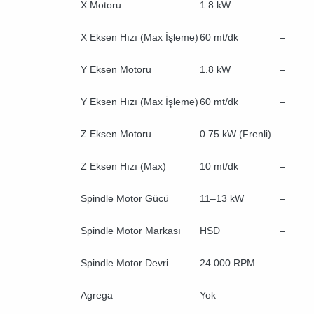
X Motoru
1.8 kW
–
X Eksen Hızı (Max İşleme)
60 mt/dk
–
Y Eksen Motoru
1.8 kW
–
Y Eksen Hızı (Max İşleme)
60 mt/dk
–
Z Eksen Motoru
0.75 kW (Frenli)
–
Z Eksen Hızı (Max)
10 mt/dk
–
Spindle Motor Gücü
11–13 kW
–
Spindle Motor Markası
HSD
–
Spindle Motor Devri
24.000 RPM
–
Agrega
Yok
–