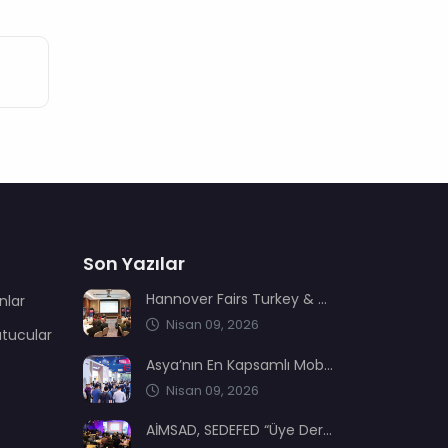
Son Yazılar
Hannover Fairs Turkey & MENA sektör dernekleriyle bir araya geldi
nlar
Nisan 09, 2026
utucular
Asya’nın En Kapsamlı Mobilya Üretimi ve Ağaç İşleme Fuarı: CIFM / Interzum Guangzhou
Nisan 09, 2026
AİMSAD, SEDEFED “Üye Dernekler Etki ve Değer Buluşması’nda” yerini aldı