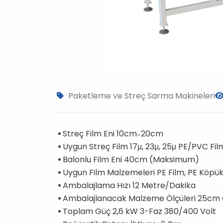
Paketleme ve Streç Sarma Makineleri
•
Streç Film Eni 10cm ̴ 20cm
•
Uygun Streç Film 17μ, 23μ, 25μ PE/PVC Fil
•
Balonlu Film Eni 40cm (Maksimum)
•
Uygun Film Malzemeleri PE Film, PE Köpük Ş
•
Ambalajlama Hızı 12 Metre/Dakika
•
Ambalajlanacak Malzeme Ölçüleri 25cm G
•
Toplam Güç 2,6 kW 3-Faz 380/400 Volt