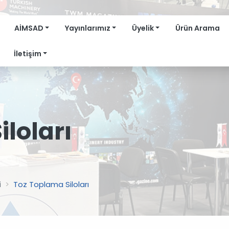
AİMSAD
Yayınlarımız
Üyelik
Ürün Arama
İletişim
loları
i
Toz Toplama Siloları