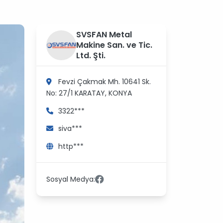
?
SVSFAN Metal
>
Makine San. ve Tic.
Ltd. Şti.
Fevzi Çakmak Mh. 10641 Sk.
No: 27/1
KARATAY, KONYA
3322***
siva***
http***
Sosyal Medya: