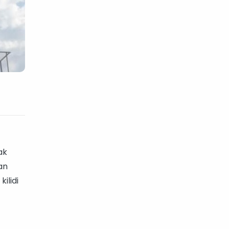
ak
an
ilidi