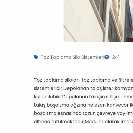
Toz Toplama Silo Sistemleri
241
Toz toplama siloları; toz toplama ve filt
sistemleridir.Depolanan talaş ister kamyona 
kullanılabilir.Depolanan talaşın sıkışmamas
talaş boşaltma ağzına helezon konveyör ile
boşaltma esnasında tozun çevreye yayılmas
altında tutulmaktadır.Modüler olarak imal 