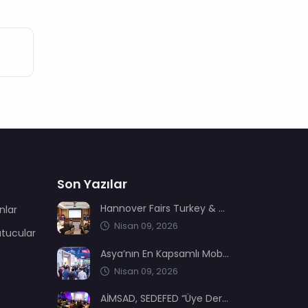
Son Yazılar
Hannover Fairs Turkey & MENA sektör dernekleriyle bir araya geldi
nlar
Nisan 09, 2026
utucular
Asya’nın En Kapsamlı Mobilya Üretimi ve Ağaç İşleme Fuarı: CIFM / Interzum Guangzhou
Nisan 09, 2026
AİMSAD, SEDEFED “Üye Dernekler Etki ve Değer Buluşması’nda” yerini aldı