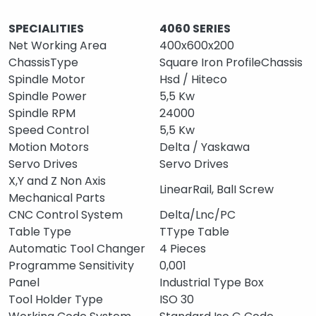
SPECIALITIES
4060 SERIES
Net Working Area
400x600x200
ChassisType
Square Iron ProfileChassis
Spindle Motor
Hsd / Hiteco
Spindle Power
5,5 Kw
Spindle RPM
24000
Speed Control
5,5 Kw
Motion Motors
Delta / Yaskawa
Servo Drives
Servo Drives
X,Y and Z Non Axis
LinearRail, BalI Screw
Mechanical Parts
CNC Control System
Delta/Lnc/PC
Table Type
TType Table
Automatic Tool Changer
4 Pieces
Programme Sensitivity
0,001
Panel
Industrial Type Box
Tool Holder Type
ISO 30