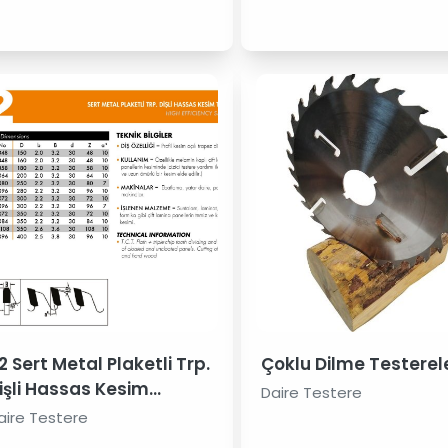
2 Sert Metal Plaketli Trp.
Çoklu Dilme Testerele
işli Hassas Kesim
Daire Testere
estereleri
aire Testere