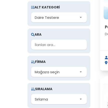
ALT KATEGORI
Daire Testere
P
D
ARA
FIRMA
Mağaza seçin
SIRALAMA
Sırlama