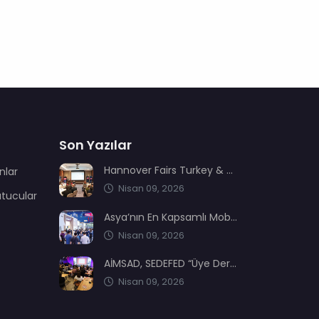
Son Yazılar
Hannover Fairs Turkey & MENA sektör dernekleriyle bir araya geldi
nlar
Nisan 09, 2026
utucular
Asya’nın En Kapsamlı Mobilya Üretimi ve Ağaç İşleme Fuarı: CIFM / Interzum Guangzhou
Nisan 09, 2026
AİMSAD, SEDEFED “Üye Dernekler Etki ve Değer Buluşması’nda” yerini aldı
Nisan 09, 2026