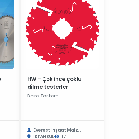
e
HW – Çok ince çoklu
dilme testerler
Daire Testere
Everest İnşaat Malz. ...
İSTANBUL
171