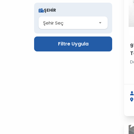
ŞEHIR
Şehir Seç
Filtre Uygula
9
T
D