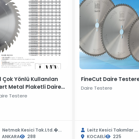
1 Çok Yönlü Kullanılan
FineCut Daire Tester
ert Metal Plaketli Daire
Daire Testere
estereleri
aire Testere
Netmak Kesici Tak.Ltd.�...
Leitz Kesici Takımlar ...
ANKARA
288
KOCAELİ
225