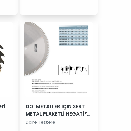
ri
DO’ METALLER İÇİN SERT
METAL PLAKETLİ NEGATİF
DİŞLİ DAİRE TESTERELERİ –
Daire Testere
T12