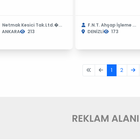
Netmak Kesici Tak.Ltd.�...
F.N.T. Ahşap İşleme ...
ANKARA
213
DENİZLİ
173
1
2