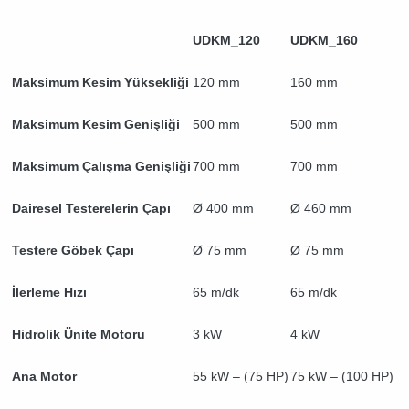
UDKM_120
UDKM_160
Maksimum Kesim Yüksekliği
120 mm
160 mm
Maksimum Kesim Genişliği
500 mm
500 mm
Maksimum Çalışma Genişliği
700 mm
700 mm
Dairesel Testerelerin Çapı
Ø 400 mm
Ø 460 mm
Testere Göbek Çapı
Ø 75 mm
Ø 75 mm
İlerleme Hızı
65 m/dk
65 m/dk
Hidrolik Ünite Motoru
3 kW
4 kW
Ana Motor
55 kW – (75 НР)
75 kW – (100 НР)