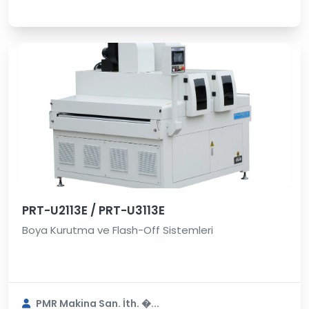
PRT-U2113E / PRT-U3113E
Boya Kurutma ve Flash-Off Sistemleri
PMR Makina San. İth. �...