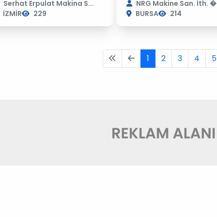
Serhat Erpulat Makina S...
NRG Makine San. İth. �.
İZMİR
229
BURSA
214
1
2
3
4
5