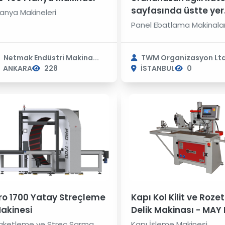
sayfasında üstte yer
lanya Makineleri
almasını ister misini
Panel Ebatlama Makinalar
Netmak Endüstri Makina...
TWM Organizasyon Ltd 
ANKARA
228
İSTANBUL
0
ro 1700 Yatay Streçleme
Kapı Kol Kilit ve Rozet
akinesi
Delik Makinası - MAY D-
600 R
aketleme ve Streç Sarma
Kapı İşleme Makinesi