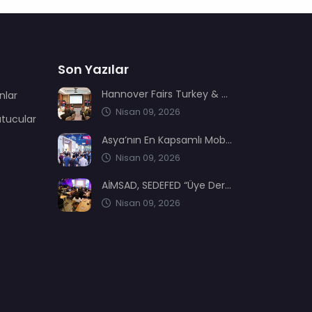
Son Yazılar
Hannover Fairs Turkey & MENA sektör dernekleriyle bir araya geldi
nlar
Nisan 09, 2026
utucular
Asya’nın En Kapsamlı Mobilya Üretimi ve Ağaç İşleme Fuarı: CIFM / Interzum Guangzhou
Nisan 09, 2026
AİMSAD, SEDEFED “Üye Dernekler Etki ve Değer Buluşması’nda” yerini aldı
Nisan 09, 2026