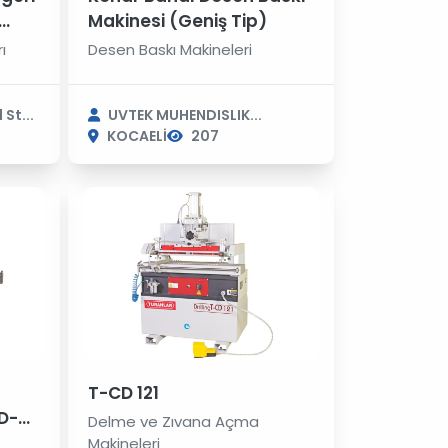
Makinesi (Geniş Tip)
z?
ı
Desen Baskı Makineleri
St...
UVTEK MUHENDISLIK...
KOCAELİ
207
T-CD 121
Delme ve Zıvana Açma
Makineleri