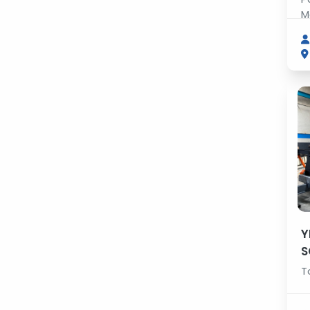
M
Y
S
T