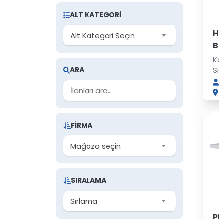
ALT KATEGORI
H
Alt Kategori Seçin
B
K
S
ARA
FIRMA
Mağaza seçin
SIRALAMA
Sırlama
P