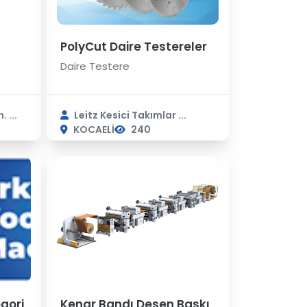
PolyCut Daire Testereler
Daire Testere
 ...
Leitz Kesici Takımlar ...
KOCAELİ
240
egori
Kenar Bandı Desen Baskı