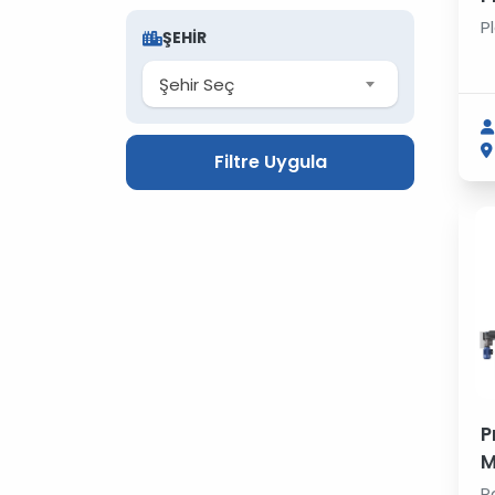
P
ŞEHIR
Şehir Seç
Filtre Uygula
P
M
P