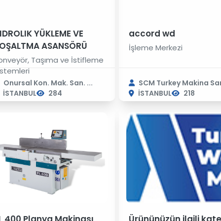
IDROLIK YÜKLEME VE
accord wd
OŞALTMA ASANSÖRÜ
İşleme Merkezi
onveyör, Taşıma ve İstifleme
istemleri
Onursal Kon. Mak. San. ...
SCM Turkey Makina San.
İSTANBUL
284
İSTANBUL
218
L 400 Planya Makinası
Ürününüzün ilgili kat