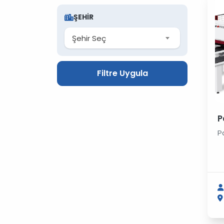
ŞEHIR
Şehir Seç
Filtre Uygula
P
P