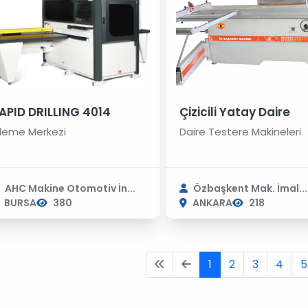
APID DRILLING 4014
Çizicili Yatay Daire
şleme Merkezi
Daire Testere Makineleri
AHC Makine Otomotiv İn...
Özbaşkent Mak. İmal...
BURSA
380
ANKARA
218
1
2
3
4
5