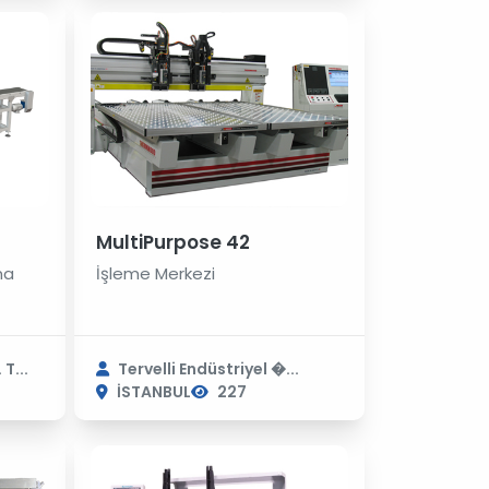
MultiPurpose 42
ma
İşleme Merkezi
T...
Tervelli Endüstriyel �...
İSTANBUL
227