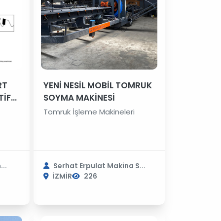
RT
YENİ NESİL MOBİL TOMRUK
TİF
SOYMA MAKİNESİ
Rİ –
Tomruk İşleme Makineleri
..
Serhat Erpulat Makina S...
İZMİR
226