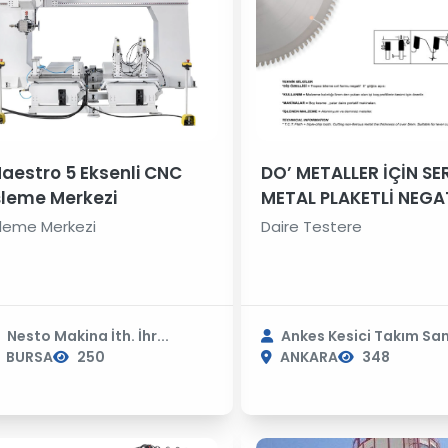
aestro 5 Eksenli CNC
DO’ METALLER İÇİN SE
şleme Merkezi
METAL PLAKETLİ NEGA
DİŞLİ DAİRE TESTERELE
şleme Merkezi
Daire Testere
T12
Nesto Makina İth. İhr...
Ankes Kesici Takım San.
BURSA
250
ANKARA
348