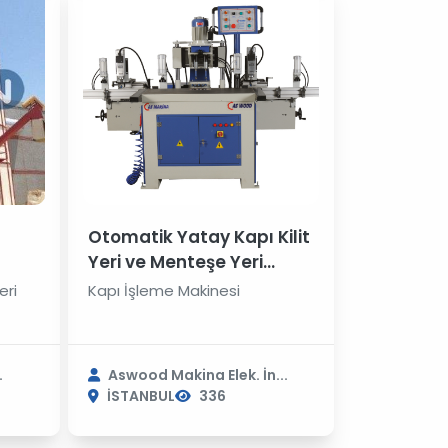
Otomatik Yatay Kapı Kilit
Yeri ve Menteşe Yeri
Açma Makinası
eri
Kapı İşleme Makinesi
.
Aswood Makina Elek. İn...
İSTANBUL
336