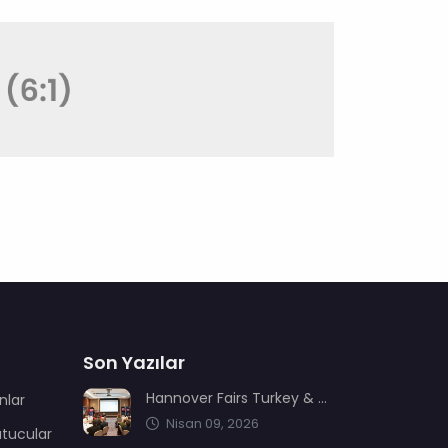
Son Yazılar
Hannover Fairs Turkey & MENA sektör dernekleriyle bir araya geldi
nlar
Nisan 09, 2026
utucular