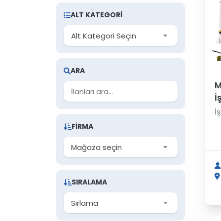
ALT KATEGORI
Alt Kategori Seçin
ARA
M
İ
İ
FIRMA
Mağaza seçin
SIRALAMA
Sırlama