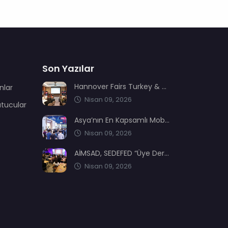
Son Yazılar
Hannover Fairs Turkey & MENA sektör dernekleriyle bir araya geldi
nlar
Nisan 09, 2026
utucular
Asya’nın En Kapsamlı Mobilya Üretimi ve Ağaç İşleme Fuarı: CIFM / Interzum Guangzhou
Nisan 09, 2026
AİMSAD, SEDEFED “Üye Dernekler Etki ve Değer Buluşması’nda” yerini aldı
Nisan 09, 2026