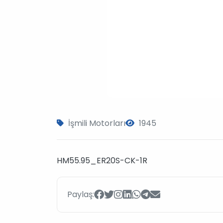
İşmili Motorları
1945
HM55.95_ER20S-CK-1R
Paylaş: