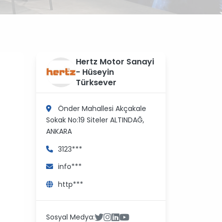
?
Hertz Motor Sanayi
>
- Hüseyin
Türksever
Önder Mahallesi Akçakale
Sokak No:19 Siteler
ALTINDAĞ,
ANKARA
3123***
info***
http***
Sosyal Medya: