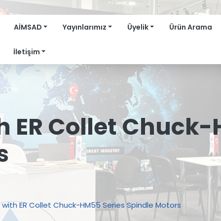
AİMSAD
Yayınlarımız
Üyelik
Ürün Arama
İletişim
h ER Collet Chuck-
s
 with ER Collet Chuck-HM55 Series Spindle Motors