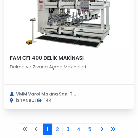
FAM CFI 400 DELİK MAKİNASI
Delme ve Zıvana Açma Makineleri
VMM Varol Makina San. T...
İSTANBUL
144
1
2
3
4
5