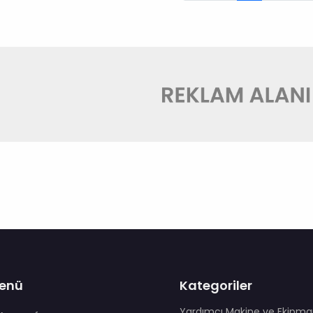
enü
Kategoriler
Yardımcı Makine ve Ekipma