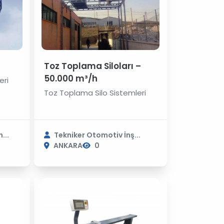
Toz Toplama Siloları –
50.000 m³/h
eri
Toz Toplama Silo Sistemleri
...
Tekniker Otomotiv İnş...
ANKARA
0