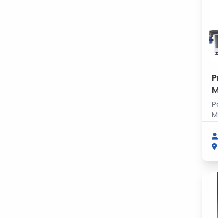
P
M
P
M