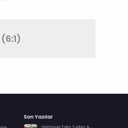
Son Yazılar
Hannover Fairs Turkey & MENA sektör dernekleriyle bir araya geldi
nlar