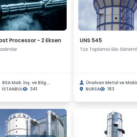
ost Processor - 2 Eksen
UNS 545
azılımlar
Toz Toplama Silo Sisteml
BSA Mak. İnş. ve Bilg...
Ünalsan Metal ve Makin
İSTANBUL
341
BURSA
183