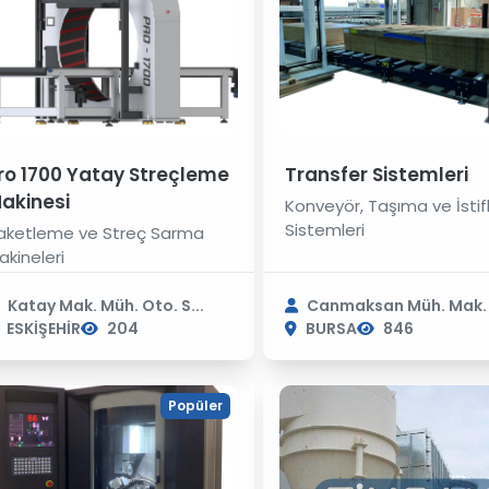
ro 1700 Yatay Streçleme
Transfer Sistemleri
akinesi
Konveyör, Taşıma ve İsti
Sistemleri
aketleme ve Streç Sarma
akineleri
Katay Mak. Müh. Oto. S...
Canmaksan Müh. Mak. 
ESKİŞEHİR
204
BURSA
846
Popüler