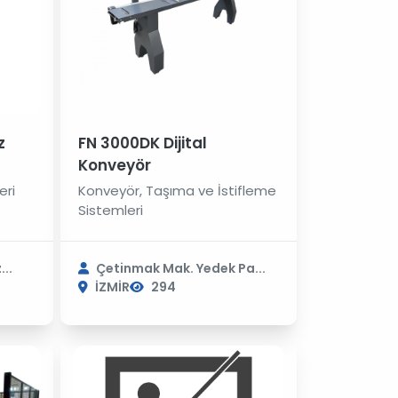
z
FN 3000DK Dijital
Konveyör
eri
Konveyör, Taşıma ve İstifleme
Sistemleri
..
Çetinmak Mak. Yedek Pa...
İZMİR
294