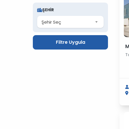
ŞEHIR
Şehir Seç
Filtre Uygula
M
T