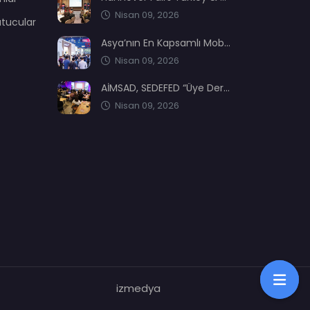
Nisan 09, 2026
utucular
Asya’nın En Kapsamlı Mobilya Üretimi ve Ağaç İşleme Fuarı: CIFM / Interzum Guangzhou
Nisan 09, 2026
AİMSAD, SEDEFED “Üye Dernekler Etki ve Değer Buluşması’nda” yerini aldı
Nisan 09, 2026
izmedya