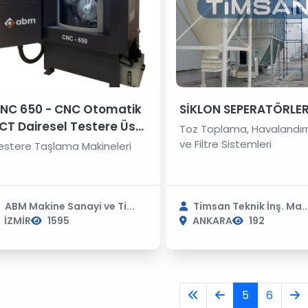
NC 650 - CNC Otomatik
SİKLON SEPERATÖRLE
CT Dairesel Testere Üst
Toz Toplama, Havalandı
e Yüz Taşlama Makinesi
ve Filtre Sistemleri
estere Taşlama Makineleri
ABM Makine Sanayi ve Ti...
Timsan Teknik İnş. Ma..
İZMİR
1595
ANKARA
192
5
6